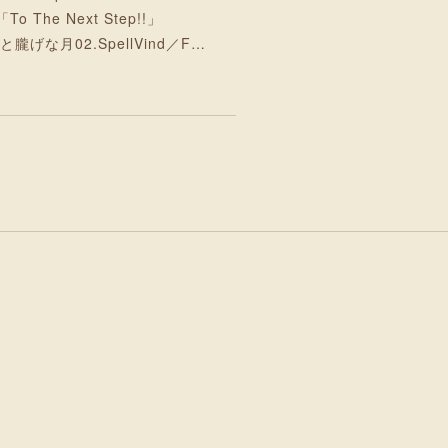
「To The Next Step!!」
少年と朧げな月02.SpellVind／F…