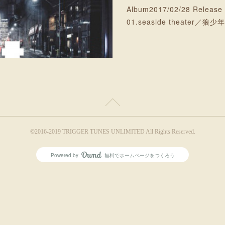
Album2017/02/28 Release
01.seaside theater／狼
©2016-2019 TRIGGER TUNES UNLIMITED All Rights Reserved.
Powered by
無料でホームページをつくろう
AmebaOwnd