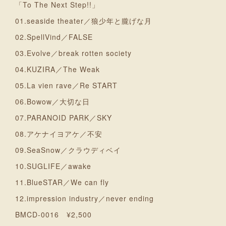
「To The Next Step!!」
01.seaside theater／狼少年と朧げな月
02.SpellVind／FALSE
03.Evolve／break rotten society
04.KUZIRA／The Weak
05.La vien rave／Re START
06.Bowow／大切な日
07.PARANOID PARK／SKY
08.アケナイヨアケ／不安
09.SeaSnow／クラウディベイ
10.SUGLIFE／awake
11.BlueSTAR／We can fly
12.impression industry／never ending
BMCD-0016 ¥2,500