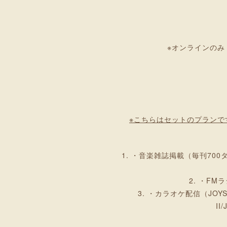
※オンラインの
※こちらはセットのプラン
TRIGGER TUNES UN
スタジオ＆レーベル。 新世
・音楽雑誌掲載（毎刊700
・FM
・カラオケ配信（JOYSOU
I