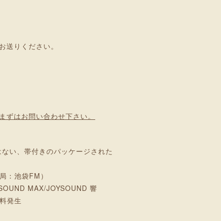
お送りください。
まずはお問い合わせ下さい。
ズアンリミテッド)はレコーディング
ィストを世に打ち出すべく創設
はない、帯付きのパッケージされた
局：池袋FM）
OUND MAX/JOYSOUND 響
数料発生