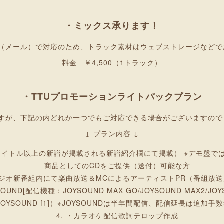
・ミックス承ります！
み（メール）で対応のため、トラック素材はウェブストレージなどで
料金 ￥4,500（1トラック）
・TTUプロモーションライトパックプラン
ですが、下記の内どれか一つでもご対応できる場合がございますので
LIMITED(TTU：トリガーチューン
↓ プラン内容 ↓
代のトリガーとなる音楽・アーテ
タイトル以上の新譜が掲載される新譜紹介欄にて掲載） ※デモ盤で
商品としてのCDをご提供（送付）可能な方
【通称：TTU、トリチュ】
ラジオ新番組内にて楽曲放送＆MCによるアーティストPR（番組放送
ND[配信機種：JOYSOUND MAX GO/JOYSOUND MAX2/JOYS
I/JOYSOUND f1]）※JOYSOUNDは半年間配信、配信延長は追加手
・カラオケ配信歌詞テロップ作成