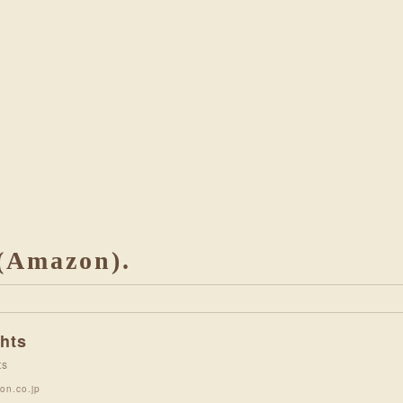
Amazon)
hts
ts
on.co.jp