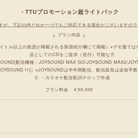
・TTUプロモーション超ライトパック
ですが、下記の内どれか一つでもご対応できる場合がございますので
↓ プラン内容 ↓
タイトル以上の新譜が掲載される新譜紹介欄にて掲載）※デモ盤で
品としてのCDをご提供（送付）可能な方
ND[配信機種：JOYSOUND MAX GO/JOYSOUND MAX2/JOYS
I/JOYSOUND f1]）※JOYSOUNDは半年間配信、配信延長は追加手
・カラオケ配信歌詞テロップ作成
プラン料金 ￥35,000