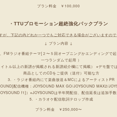
プラン料金 ￥100,000
・TTUプロモーション超絶強化パックプラン
ですが、下記の内どれか一つでもご対応できる場合がございますので
↓ プラン内容 ↓
、FMラジオ番組テーマ[２〜５回オープニングかエンディングで起
一つランダムで起用 ）
タイトル以上の新譜が掲載される新譜紹介欄にて掲載） ※デモ盤で
商品としてのCDをご提供（送付）可能な方
・ラジオ番組内にて楽曲放送＆MCによるアーティストPR
ND[配信機種：JOYSOUND MAX GO/JOYSOUND MAX2/JOYS
I/JOYSOUND f1]）※JOYSOUNDは半年間配信、配信延長は追加手
・カラオケ配信歌詞テロップ作成
プラン料金 ￥250,000〜