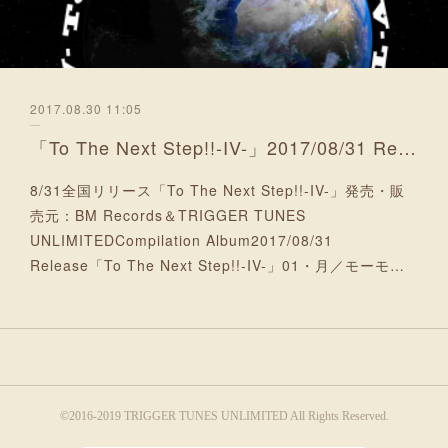
2017.08.30 11:05
「To The Next Step!!-IV-」2017/08/31 Release
8/31全国リリース「To The Next Step!!-IV-」発売・販
売元：BM Records＆TRIGGER TUNES
UNLIMITEDCompilation Album2017/08/31
Release「To The Next Step!!-IV-」01・月／モーモ…
©2016-2019 TRIGGER TUNES UNLIMITED All Rights Reserved.