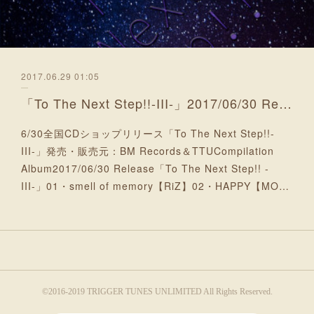
2017.06.29 01:05
「To The Next Step!!-III-」2017/06/30 Release
6/30全国CDショップリリース「To The Next Step!!-
III-」発売・販売元：BM Records＆TTUCompilation
Album2017/06/30 Release「To The Next Step!! -
III-」01・smell of memory【RiZ】02・HAPPY【MO…
©2016-2019 TRIGGER TUNES UNLIMITED All Rights Reserved.